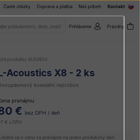
Časté otázky
Doprava a platba
Náš príbeh
Kontakt
Prihlásenie
Prázdny
Kód produktu:
AU03854
L-Acoustics X8 - 2 ks
Dvoupásmový koaxiální reprobox
Cena prenájmu
80 €
bez DPH / deň
97 € s DPH
Jedná sa o cenu za prenájom na jeden produkčný deň.