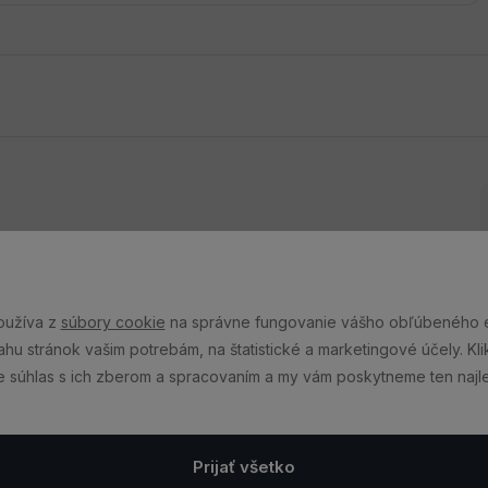
oužíva z
súbory cookie
na správne fungovanie vášho obľúbeného 
u stránok vašim potrebám, na štatistické a marketingové účely. Klik
te súhlas s ich zberom a spracovaním a my vám poskytneme ten najle
C
Prijať všetko