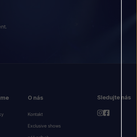
nt.
Sledujte nás
ájme
O nás
ky
Kontakt
Exclusive shows