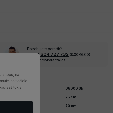
Potrebujete poradiť?
+420 604 727 732
(8:00-16:00)
info@borovkarental.cz
e-shopu, na
Parametre
nutím na tlačidlo
pší zážitok z
ena pri strate
68000 Sk
Dĺžka
75 cm
Výška
70 cm