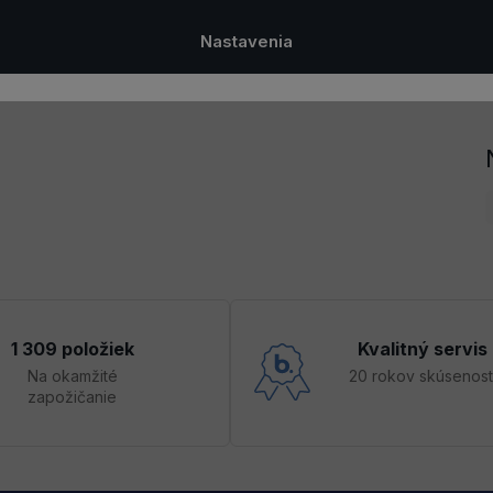
Š
Nastavenia
1 309 položiek
Kvalitný servis
Na okamžité
20 rokov skúsenost
zapožičanie