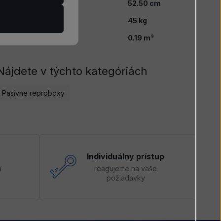
írka
52.50 cm
Váha
45 kg
Objem
0.19 m³
Nájdete v týchto kategóriách
Pasívne reproboxy
Individuálny prístup
í
reagujeme na vaše
požiadavky