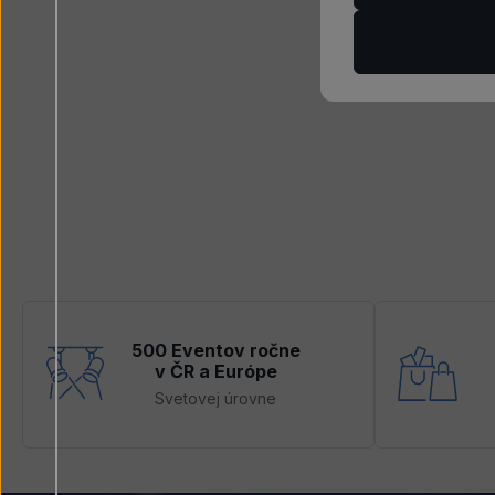
500 Eventov ročne
v ČR a Európe
Svetovej úrovne