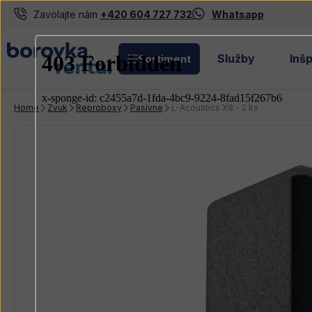
Zavolajte nám
+420 604 727 732
Whatsapp
Služby
Inšp
Sortiment
Home
Zvuk
Reproboxy
Pasívne
L-Acoustics X8 - 2 ks