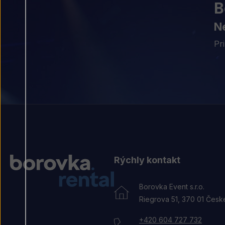
B
Ne
Pr
Rýchly kontakt
Borovka Event s.r.o.
Riegrova 51, 370 01 Česk
+420 604 727 732