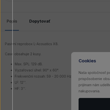
Popis
Dopytovať
Pasivní reprobox L-Acoustics X8.
Case obsahuje 2 kusy.
Cookies
Max. SPL: 129 dB.
Vyzařovací úhel: 90° x 60°.
Naša spoločnosť p
Frekvenční rozsah: 59 - 20 000 Hz.
prispôsobenie obsah
LF: 12''.
prijímam nám udelí
HF: 3''.
nakupovania.